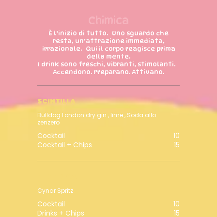
Chimica
È l’inizio di tutto. Uno sguardo che
resta, un’attrazione immediata,
irrazionale. Qui il corpo reagisce prima
della mente.
I drink sono freschi, vibranti, stimolanti.
Accendono. Preparano. Attivano.
SCINTILLA
Bulldog London dry gin , lime , Soda allo
zenzero
Cocktail
10
Cocktail + Chips
15
ELETTRICA
Cynar Spritz
Cocktail
10
Drinks + Chips
15