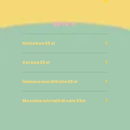
.
10
Birre 🍻
Heineken 33 cl
7
Corona 33 cl
7
Ichnusa non filtrata 33 cl
7
Messina cristalli di sale 33cl
7