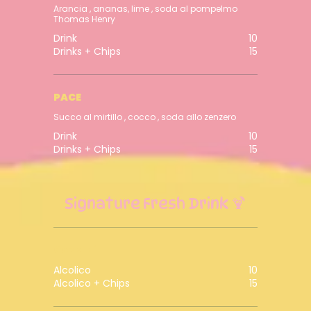
Arancia , ananas, lime , soda al pompelmo
Thomas Henry
Drink
10
Drinks + Chips
15
PACE
Succo al mirtillo , cocco , soda allo zenzero
Drink
10
Drinks + Chips
15
Signature Fresh Drink 🍹
Cocktail
Alcolico
10
Alcolico + Chips
15