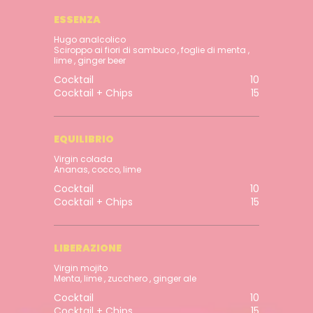
ESSENZA
Hugo analcolico
Sciroppo ai fiori di sambuco , foglie di menta ,
lime , ginger beer
Cocktail
10
Cocktail + Chips
15
EQUILIBRIO
Virgin colada
Ananas, cocco, lime
Cocktail
10
Cocktail + Chips
15
LIBERAZIONE
Virgin mojito
Menta, lime , zucchero , ginger ale
Cocktail
10
Cocktail + Chips
15