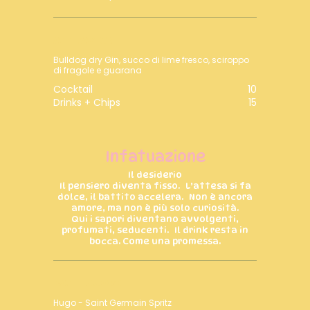
ATTRAZIONE
Bulldog dry Gin, succo di lime fresco, sciroppo
di fragole e guarana
Cocktail
10
Drinks + Chips
15
Infatuazione
Il desiderio
Il pensiero diventa fisso. L’attesa si fa
dolce, il battito accelera. Non è ancora
amore, ma non è più solo curiosità.
Qui i sapori diventano avvolgenti,
profumati, seducenti. Il drink resta in
bocca. Come una promessa.
BATTICUORE
Hugo - Saint Germain Spritz