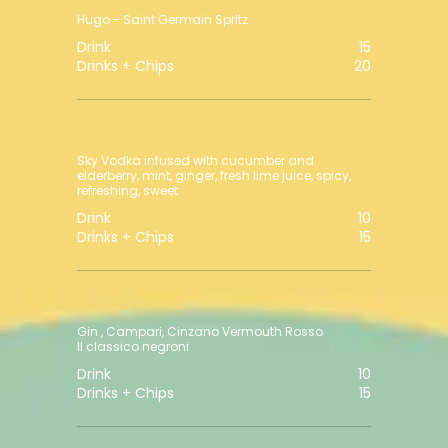
Hugo - Saint Germain Spritz
Drink
15
Drinks + Chips
20
Pure Love
Sky Vodka infused with cucumber and
elderberry, mint, ginger, fresh lime juice, spicy,
refreshing, sweet
Drink
10
Drinks + Chips
15
SOSPENSIONE
Gin , Campari, Cinzano Vermouth Rosso
Il classico negroni
Drink
10
Drinks + Chips
15