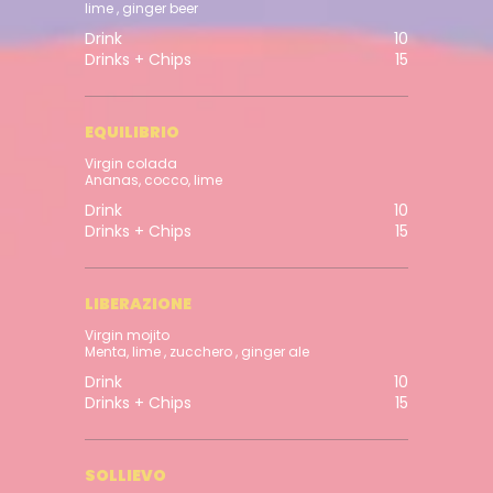
lime , ginger beer
Drink
10
Drinks + Chips
15
EQUILIBRIO
Virgin colada
Ananas, cocco, lime
Drink
10
Drinks + Chips
15
LIBERAZIONE
Virgin mojito
Menta, lime , zucchero , ginger ale
Drink
10
Drinks + Chips
15
SOLLIEVO