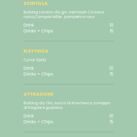
SCINTILLA
Bulldog London dry gin ,Vermouth Cinzano
rosso,Campari bitter , pompelmo rosa
Drink
10
Drinks + Chips
15
ELETTRICA
Cynar Spritz
Drink
10
Drinks + Chips
15
ATTRAZIONE
Bulldog dry Gin, succo di lime fresco, sciroppo
di fragole e guarana
Drink
10
Drinks + Chips
15