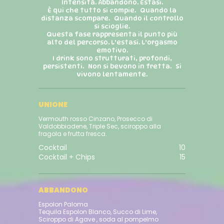
Intensità. Abbandono. Estasi.
È qui che tutto si compie. Quando la
distanza scompare. Quando il controllo
si scioglie.
Questa fase rappresenta il punto più
alto del percorso. L’estasi. L’orgasmo
emotivo.
I drink sono strutturati, profondi,
persistenti. Non si bevono in fretta. Si
vivono lentamente.
UNIONE
Vermouth rosso Cinzano, Prosecco di
Valdobbiadene, Triple Sec, sciroppo alla
fragola e frutta fresca.
Cocktail
10
Cocktail + Chips
15
ABBANDONO
Espolon Paloma
Tequila Espolon Blanco, Succo di Lime,
Sciroppo di Agave , soda al pompelmo