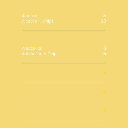
Cocktail Premium
Alcolico
15
Alcolico + Chips
20
Cocktail Analcolico
Analcolico
10
Analcolico + Chips
15
Amaro
5
Soft Drink
5
Shot
4