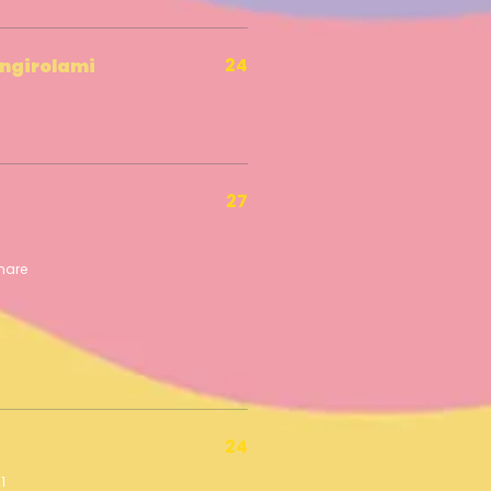
24
ngirolami
27
24
La Palma
1