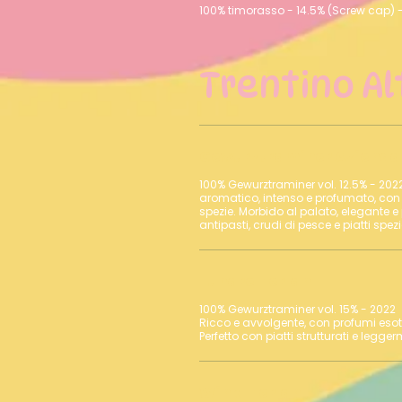
100% timorasso - 14.5% (Screw cap) 
Trentino Al
Gewurztraminer Azienda 
100% Gewurztraminer vol. 12.5% - 2022
aromatico, intenso e profumato, con n
spezie. Morbido al palato, elegante e 
Lunare Terlan
100% Gewurztraminer vol. 15% - 2022
Ricco e avvolgente, con profumi esot
Perfetto con piatti strutturati e legge
Winkl Terlan