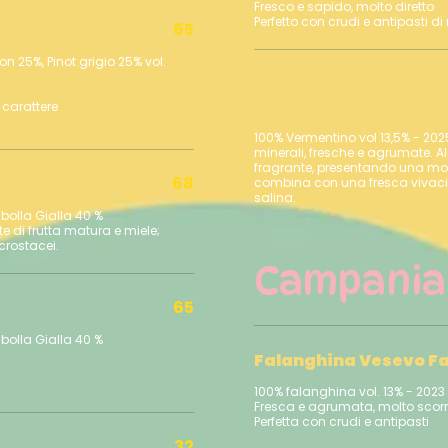
Fresco e sapido, molto diretto
65
n 25%, Pinot grigio 25% vol.
Kintari Vermentino di 
Superiore 2025
 carattere
100% Vermentino vol 13,5% - 202
minerali, fresche e agrumate. Al
fragrante, presentando una mor
68
combina con una fresca vivac
salina.
ibolla Gialla 40 %
e di frutta matura e miele;
crostacei.
Campania
65
ibolla Gialla 40 %
Falanghina Vesevo Fa
100% falanghina vol. 13% - 2023
Fresca e agrumata, molto scorr
32