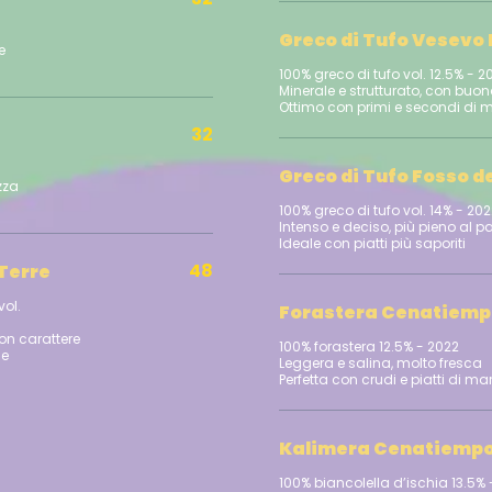
Greco di Tufo Vesevo 
e
100% greco di tufo vol. 12.5% - 2
Minerale e strutturato, con buo
32
Greco di Tufo Fosso d
zza
100% greco di tufo vol. 14% - 20
Intenso e deciso, più pieno al p
48
 Terre
vol.
Forastera Cenatiem
on carattere
100% forastera 12.5% - 2022
Leggera e salina, molto fresca
Kalimera Cenatiemp
100% biancolella d’ischia 13.5% - 2021