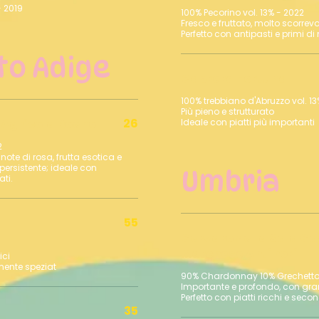
- 2019
100% Pecorino vol. 13% - 2022
Fresco e fruttato, molto scorrevo
to Adige
Caprera Fortuna
100% trebbiano d'Abruzzo vol. 13
Più pieno e strutturato
26
Agricola Roeno
ote di rosa, frutta esotica e
persistente; ideale con
Umbria
55
Cervaro della Sala Cas
Marchese Antinori
ici
rmente speziat
90% Chardonnay 10% Grechetto vol.12,5% - 2021
Importante e profondo, con gra
35