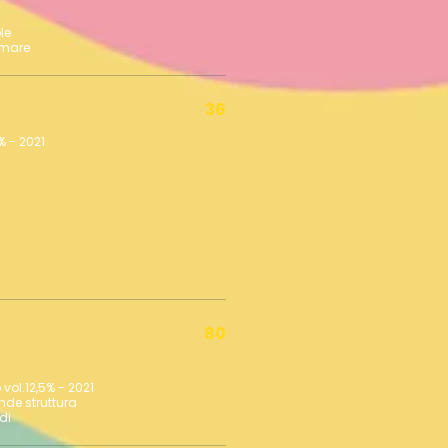
le
36
% - 2021
80
tello della Sala
nde struttura