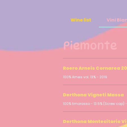
Wine list
Vini Bia
Piemonte
Roero Arneis Cornarea 20
100% Arneis vol. 13% - 2019
Derthona Vigneti Massa
100% timorasso - 13.5% (Screw cap) -
Derthona Montecitorio V