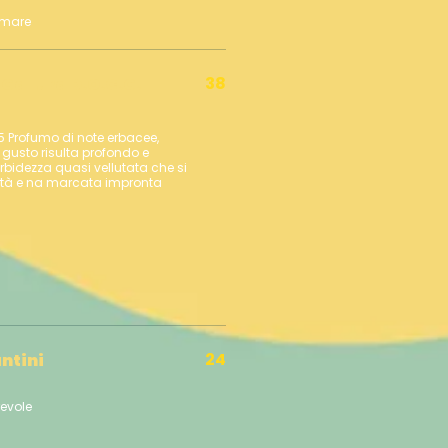
38
Gallura D.O.C.G.
5 Profumo di note erbacee,
 gusto risulta profondo e
bidezza quasi vellutata che si
ità e na marcata impronta
24
ntini
evole