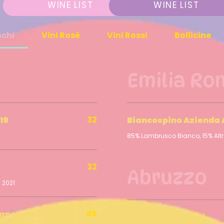
WINE LIST
WINE LIST
nchi
Vini Rosè
Vini Rossi
Bollicine
Emilia R
32
19
Biancospino Azienda 
85% Lambrusco Bianco, 15% Altre 
32
Abruzzo
 2021
85
igneti Massa
Calalenta Fantini