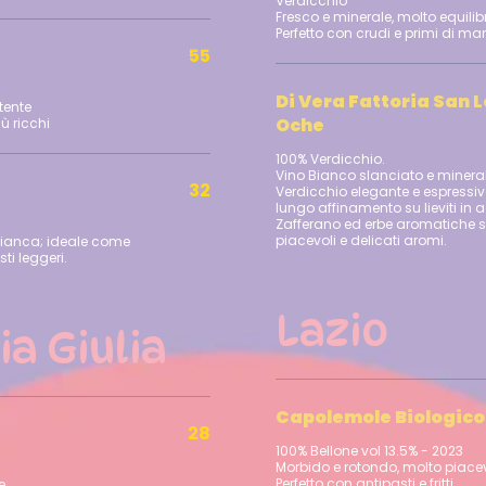
Verdicchio
Fresco e minerale, molto equilib
55
Di Vera Fattoria San 
tente
Oche
100% Verdicchio.
Vino Bianco slanciato e mineral
32
Verdicchio elegante e espressi
lungo affinamento su lieviti in
Zafferano ed erbe aromatiche s
piacevoli e delicati aromi.
 bianca; ideale come
ti leggeri.
Lazio
ia Giulia
Capolemole Biologico
28
100% Bellone vol 13.5% - 2023
Morbido e rotondo, molto piace
e