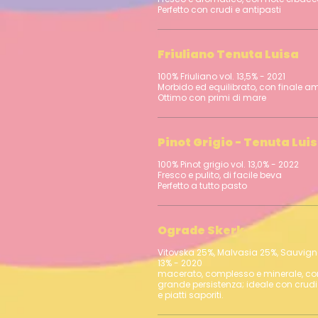
Friuliano Tenuta Luisa
100% Friuliano vol. 13,5% - 2021
Morbido ed equilibrato, con finale 
Pinot Grigio - Tenuta Lui
100% Pinot grigio vol. 13,0% - 2022
Fresco e pulito, di facile beva
Ograde Skerk
Vitovska 25%, Malvasia 25%, Sauvigno
13% - 2020
macerato, complesso e minerale, con
grande persistenza; ideale con crudi 
e piatti saporiti.