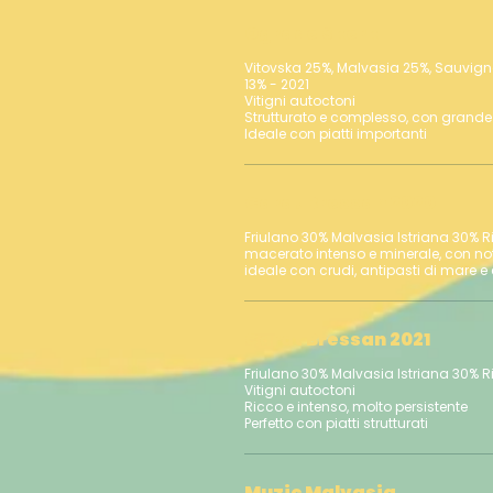
Ograde Skerk
Vitovska 25%, Malvasia 25%, Sauvigno
13% - 2021
Vitigni autoctoni
Strutturato e complesso, con grande
Carat Bressan 2020
Friulano 30% Malvasia Istriana 30% R
macerato intenso e minerale, con not
ideale con crudi, antipasti di mare e 
Carat Bressan 2021
Friulano 30% Malvasia Istriana 30% R
Vitigni autoctoni
Ricco e intenso, molto persistente
Muzic Malvasia