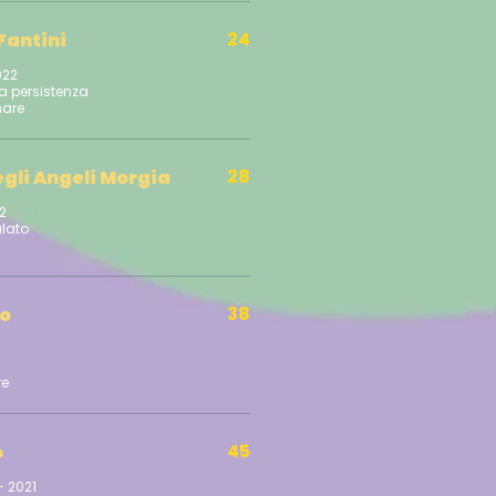
24
Fantini
022
na persistenza
28
egli Angeli Morgia
22
alato
38
po
45
o