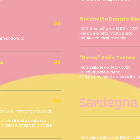
Grechetto Donato Gia
28
100% Grechetto vol 13.5% - 2023
Fresco e diretto, molto pulito
ammandorlato
"Roma" Solis Terrea
28
sa
100% Bellone vol 14% - 2023
Più strutturato e pieno
Sardegna
68
n 25%, Pinot grigio 25% vol.
 note di frutta matura e
di pesce, antipasti di mare
Akenta Santa Maria 
100% Vermentino vol. 13.5% - 202