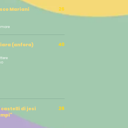
26
sco Mariani
40
iara (anfora)
ttere
so
26
astelli di jesi
ampi"