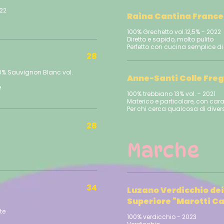
022
Raìna Cantina France
100% Grechetto vol.12,5% - 2022
Diretto e sapido, molto pulito
28
% Sauvignon Blanc vol.
Anne-Santi Colle Freg
e
100% trebbiano 13% vol. - 2021
Materico e particolare, con cara
Per chi cerca qualcosa di diver
28
Marche
34
Luzano Verdicchio dei c
Superiore "Marotti C
te
100% verdicchio - 2023