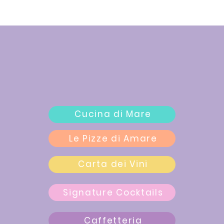
Cucina di Mare
Le Pizze di Amare
Carta dei Vini
Signature Cocktails
Caffetteria