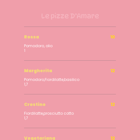
Le pizze D’Amare
Rossa
10
Pomodoro, olio
1
Margherita
12
Pomodoro,Fiordilatte,basilico
1,7
Crostino
12
Fiordilatte,prosciutto cotto
1,7
Vegetariana
12