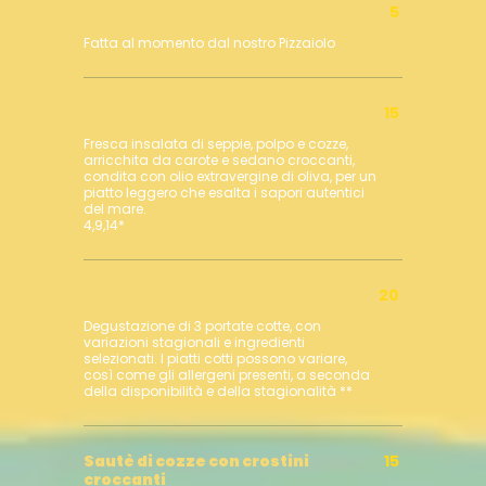
Focaccina calda
5
Fatta al momento dal nostro Pizzaiolo
Insalata di A-Mare
15
Fresca insalata di seppie, polpo e cozze,
arricchita da carote e sedano croccanti,
condita con olio extravergine di oliva, per un
piatto leggero che esalta i sapori autentici
del mare.
4,9,14*
Selezione di cotti da 3 portate
20
Degustazione di 3 portate cotte, con
variazioni stagionali e ingredienti
selezionati. I piatti cotti possono variare,
così come gli allergeni presenti, a seconda
della disponibilità e della stagionalità **
Sautè di cozze con crostini
15
croccanti