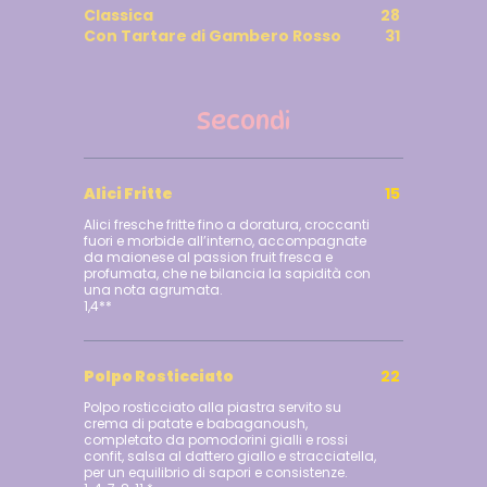
Classica
28
Con Tartare di Gambero Rosso
31
Secondi
Alici Fritte
15
Alici fresche fritte fino a doratura, croccanti
fuori e morbide all’interno, accompagnate
da maionese al passion fruit fresca e
profumata, che ne bilancia la sapidità con
una nota agrumata.
1,4**
Polpo Rosticciato
22
Polpo rosticciato alla piastra servito su
crema di patate e babaganoush,
completato da pomodorini gialli e rossi
confit, salsa al dattero giallo e stracciatella,
per un equilibrio di sapori e consistenze.