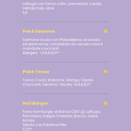
Lattuga con tonno cotto , pomodoro, carote,
cetrioli,mais, olive.
3,4
Pokè Salmone
15
Salmone crudo con Philadelphia, avocado
ed edamame, completato da zenzero rosa e
mandorle croccanti.
Allergeni : 1,4,5,6,8,11**
Pokè Tonno
15
Tonno Crudo, Wakame , Mango, Cipolle
Croccanti, Sesamo, Teryaky 1,4,5,6,8,11*
Holi Burger
15
Pane, Hamburger di Manzo (200 g), Lattuga,
Pomodoro, Doppio Cheddar, Bacon, Salsa
Amare
Servito con Patatine fritte
1,7,10*