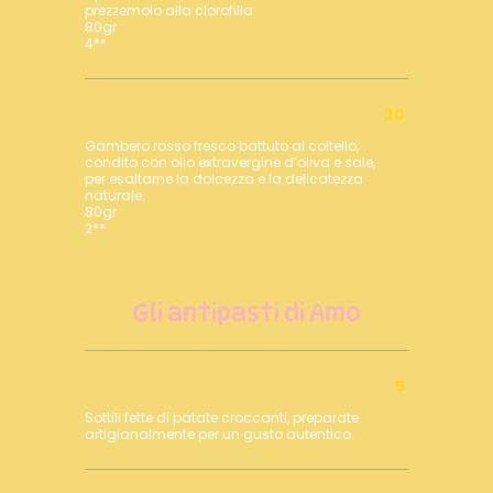
prezzemolo alla clorofilla
80gr
4**
Tartare di Gambero Rosso
20
Gambero rosso fresco battuto al coltello,
condito con olio extravergine d’oliva e sale,
per esaltarne la dolcezza e la delicatezza
naturale.
80gr
2**
Gli antipasti di Amo
Chips di Patate
5
Sottili fette di patate croccanti, preparate
artigianalmente per un gusto autentico.