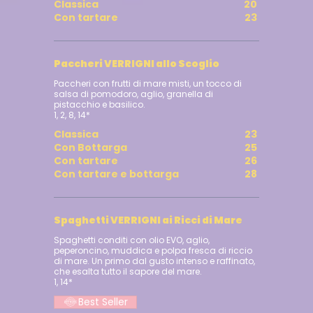
Classica
20
Con tartare
23
Paccheri VERRIGNI allo Scoglio
Paccheri con frutti di mare misti, un tocco di
salsa di pomodoro, aglio, granella di
pistacchio e basilico.
1, 2, 8, 14*
Classica
23
Con Bottarga
25
Con tartare
26
Con tartare e bottarga
28
Spaghetti VERRIGNI ai Ricci di Mare
Spaghetti conditi con olio EVO, aglio,
peperoncino, muddica e polpa fresca di riccio
di mare. Un primo dal gusto intenso e raffinato,
che esalta tutto il sapore del mare.
Best Seller