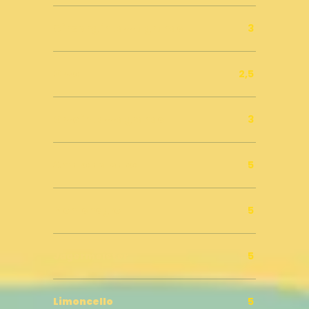
Ginseng in tazza grande
3
Orzo
2,5
Orzo in tazza grande
3
Amaro del capo
5
Montenegro
5
Jagermeister
5
Limoncello
5