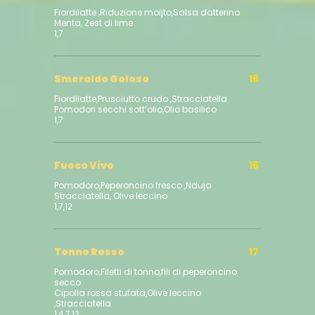
Fiordilatte ,Riduzione moijto,Salsa datterino
Menta, Zest di lime
1,7
Smeraldo Goloso
16
Fiordilatte,Prusciutto crudo ,Stracciatella
Pomodori secchi sott’olio,Olio basilico
Fuoco Vivo
16
Pomodoro,Peperoncino fresco ,Nduja
Stracciatella, Olive leccino
Tonno Rosso
17
Pomodoro,Filetti di tonno,fili di peperoncino
secco
Cipolla rossa stufata,Olive leccino
,Stracciatella
1,4,7,12