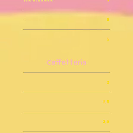
Crodino
5
Succo di frutta
5
Caffetteria
Caffè
2
Caffè mono origine India
2,5
Caffè mono origine Guatemala
2,5