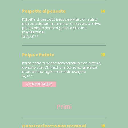
Polpette di pescato
14
Polpette di pescato fresco servite con salsa
alla cacciatora e un tocco di polvere di olive,
per un piatto ricco di gusto e profumi
mediterranei.
1,3,4,7,8 **
Polpo e Patate
18
Polpo cotto a bassa temperatura con patate,
condito con Chimichurri Romana alle erbe
aromatiche, aglio e olio extravergine.
Best Seller
Primi
Il nostro risotto alla crema di
18