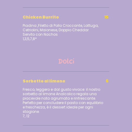
Chicken Burrito
15
Piadina ,Filetto di Pollo Croccante, Lattuga,
Cetriolini, Maionese, Doppio Cheddar
Servito con Nachos
1,3,5,7,8*
Dolci
Sorbetto al limone
6
Fresco, leggero e dal gusto vivace: il nostro
sorbetto al limone Analcolico regala una
piacevole nota agrumata e rinfrescante.
Perfetto per concludere il pasto con equilibrio
e freschezza, è il dessert ideale per ogni
stagione.
7, 12