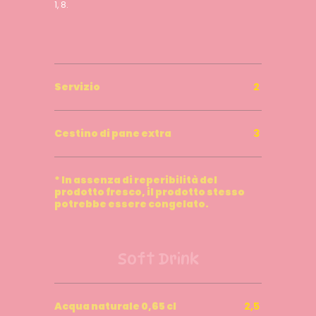
1, 8.
Servizio
2
Cestino di pane extra
3
* In assenza di reperibilità del
prodotto fresco, il prodotto stesso
potrebbe essere congelato.
Soft Drink
Acqua naturale 0,65 cl
2,5