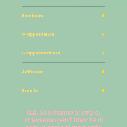
Sambuca
5
Grappa bianca
5
Grappa barricata
5
Jefferson
6
Braulio
6
N.B. Se si hanno allergie,
chiediamo gentilmente di