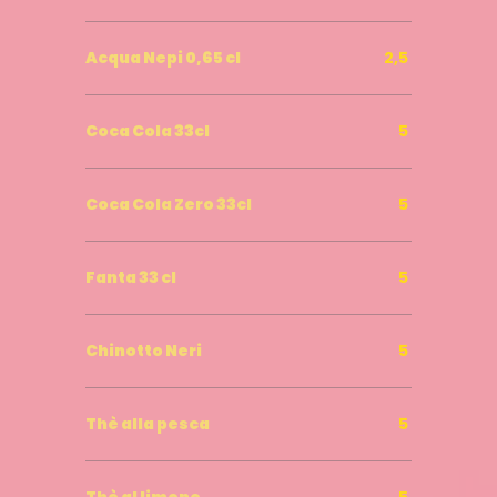
Acqua Nepi 0,65 cl
2,5
Coca Cola 33cl
5
Coca Cola Zero 33cl
5
Fanta 33 cl
5
Chinotto Neri
5
Thè alla pesca
5
Thè al limone
5