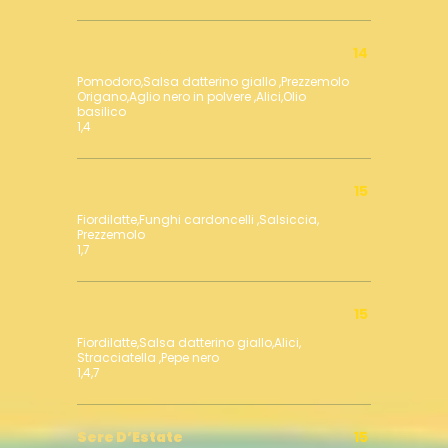
Rubino Vivo
14
Pomodoro,Salsa datterino giallo ,Prezzemolo
Origano,Aglio nero in polvere ,Alici,Olio
basilico
1,4
La Boscaiola
15
Fiordilatte,Funghi cardoncelli ,Salsiccia,
Prezzemolo
1,7
Oro Giallo
15
Fiordilatte,Salsa datterino giallo,Alici,
Stracciatella ,Pepe nero
1,4,7
Sere D’Estate
15