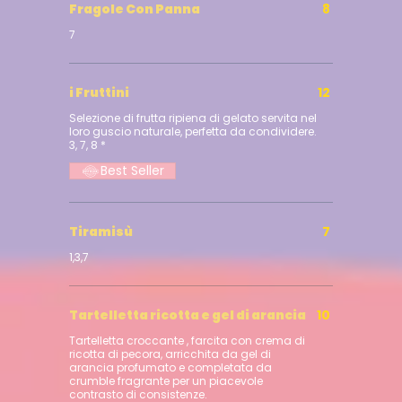
Fragole Con Panna
8
7
i Fruttini
12
Selezione di frutta ripiena di gelato servita nel
loro guscio naturale, perfetta da condividere.
3, 7, 8 *
Best Seller
Tiramisù
7
1,3,7
Tartelletta ricotta e gel di arancia
10
Tartelletta croccante , farcita con crema di
ricotta di pecora, arricchita da gel di
arancia profumato e completata da
crumble fragrante per un piacevole
contrasto di consistenze.