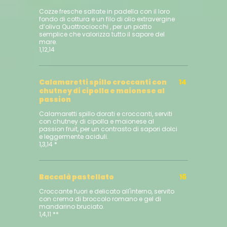
Cozze fresche saltate in padella con il loro
fondo di cottura e un filo di olio extravergine
d’oliva Quattrociocchi , per un piatto
semplice che valorizza tutto il sapore del
mare.
1,12,14
Calamaretti spillo croccanti con
14
chutney di cipolla e maionese al
passion
Calamaretti spillo dorati e croccanti, serviti
con chutney di cipolla e maionese al
passion fruit, per un contrasto di sapori dolci
e leggermente aciduli.
1,3,14 *
Baccalà pastellato
16
Croccante fuori e delicato all'interno, servito
con crema di broccolo romano e gel di
mandarino bruciato.
1,4,11 **