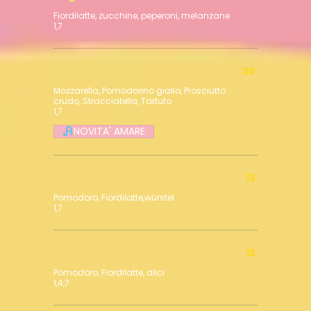
Fiordilatte, zucchine, peperoni, melanzane
1,7
Agosto Non Ti Conosco
20
Mozzarella, Pomodorino giallo, Prosciutto
crudo, Stracciatella, Tartufo
1,7
NOVITA' AMARE
Margherita con würstel
12
Pomodoro, Fiordilatte,würstel
1,7
Napoli
12
Pomodoro, Fiordilatte, alici
1,4,7