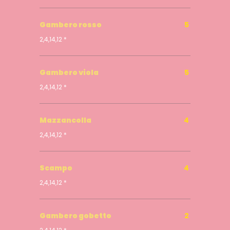
Gambero rosso
5
2,4,14,12 *
Gambero viola
5
2,4,14,12 *
Mazzancolla
4
2,4,14,12 *
Scampo
4
2,4,14,12 *
Gambero gobetto
2