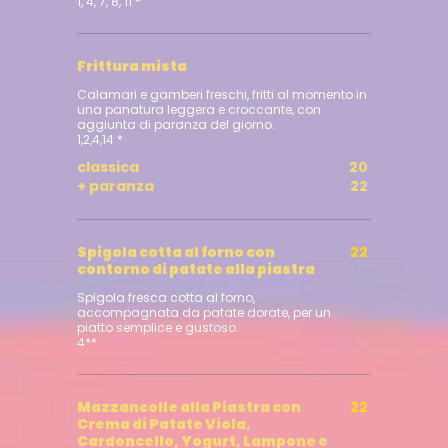
1, 4, 7, 8, 11 *
Frittura mista
Calamari e gamberi freschi, fritti al momento in
una panatura leggera e croccante, con
aggiunta di paranza del giorno.
classica
20
+ paranza
22
Spigola cotta al forno con
22
contorno di patate alla piastra
Spigola fresca cotta al forno,
accompagnata da patate dorate, per un
piatto semplice e gustoso.
4**
Mazzancolle alla Piastra con
22
Crema di Patate Viola,
Cardoncello, Yogurt, Lampone e