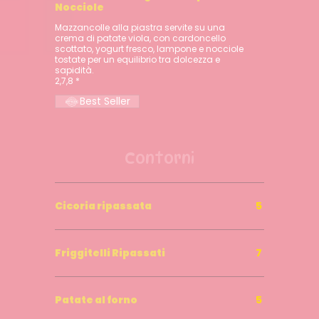
Nocciole
Mazzancolle alla piastra servite su una
crema di patate viola, con cardoncello
scottato, yogurt fresco, lampone e nocciole
tostate per un equilibrio tra dolcezza e
sapidità.
2,7,8 *
Best Seller
Contorni
Cicoria ripassata
5
Friggitelli Ripassati
7
Patate al forno
5