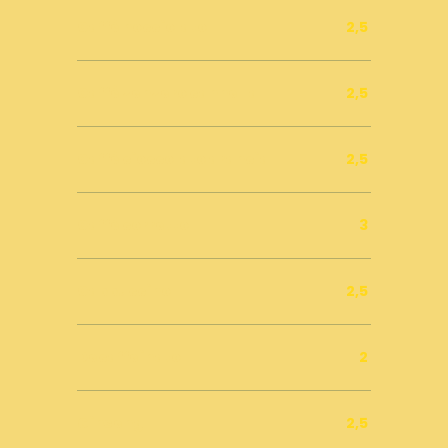
Caffè nocciolato
2,5
Caffè zenzero cannella
2,5
Caffè cioccolato arancia
2,5
Caffè corretto
3
Cappuccino
2,5
Decaffeinato
2
Ginseng
2,5