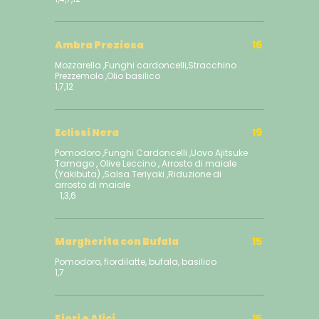
Ambra Preziosa
16
Mozzarella ,Funghi cardoncelli,Stracchino
Prezzemolo ,Olio basilico
1,7,12
Eclissi Nera
19
Pomodoro ,Funghi Cardoncelli ,Uovo Ajitsuke
Tamago , Olive Leccino , Arrosto di maiale
(Yakibuta) ,Salsa Teriyaki ,Riduzione di
arrosto di maiale
1,3,6
Margherita con Bufala
15
Pomodoro, fiordilatte, bufala, basilico
1,7
Fiori e Alici
15