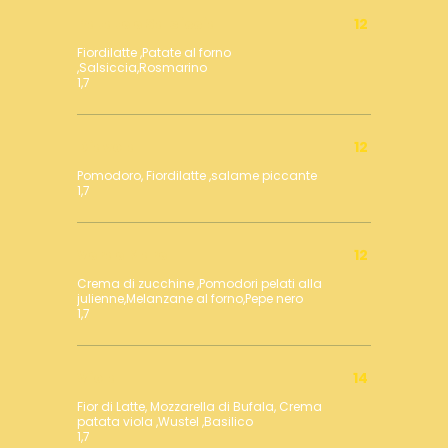
Patate e Salsiccia
12
Fiordilatte ,Patate al forno
,Salsiccia,Rosmarino
1,7
Diavola
12
Pomodoro, Fiordilatte ,salame piccante
1,7
Verde Mare
12
Crema di zucchine ,Pomodori pelati alla
julienne,Melanzane al forno,Pepe nero
1,7
Viola
14
Fior di Latte, Mozzarella di Bufala, Crema
patata viola ,Wustel ,Basilico
1,7