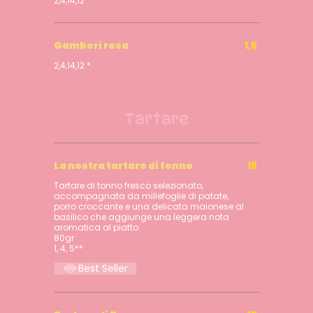
2,4,14,12 *
Gamberi rosa
1,5
2,4,14,12 *
Tartare
La nostra tartare di tonno
18
Tartare di tonno fresco selezionato,
accompagnata da millefoglie di patate,
porro croccante e una delicata maionese al
basilico che aggiunge una leggera nota
aromatica al piatto.
80gr
1, 4, 5**
Best Seller