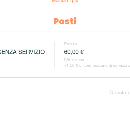
Mostra di più
Posti
Prezzo
SENZA SERVIZIO
60,00 €
IVA inclusa
+1,50 € di commissione di servizio su
Questo e