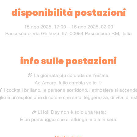
disponibilità postazioni
15 ago 2025, 17:00 – 16 ago 2025, 02:00
Passoscuro, Via Ghilarza, 97, 00054 Passoscuro RM, Italia
info sulle postazioni
🌈 La giornata più colorata dell’estate.
Ad Amare, tutto cambia volto. ✨
 I cocktail brillano, le persone sorridono, l’atmosfera si accend
lio è un’esplosione di colore che sa di leggerezza, di vita, di est
🎉 L’Holi Day non è solo una festa:
È un pomeriggio che si allunga fino alla sera.