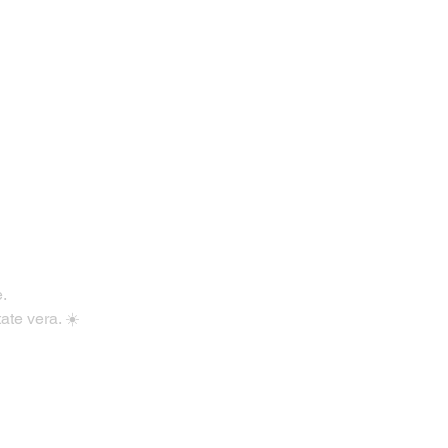
e.
ate vera. ☀️