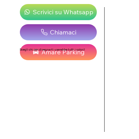
Scrivici su Whatsapp
Chiamaci
Scegli chi per disegnarti userebbe tutti i colori!
Amare Parking