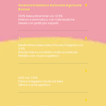
Gewurztraminer Azienda Agricola
8
Roeno
100% Gewurztraminer vol. 12.5%
Intenso e aromatico, con note esotiche
Tenuta gorghi tondi “Babbió”
8
Nerello Mascalese, Nero D'avola, Frappato vol.
11.5%
Rosato fresco e fruttato, molto scorrevole
Perfetto con crudi e aperitivo
Grani di Nero Brut Rose
8
2021 vol. 11.5%
Fresco e leggero, facile da bere
Marco Carpineti "Capolemole"
8