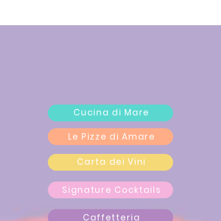
Cucina di Mare
Le Pizze di Amare
Carta dei Vini
Signature Cocktails
Caffetteria