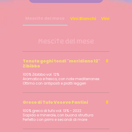
Mescite del mese
Vini Bianchi
Vini Rosè
Vi
Mescite del mese
Tenuta goghi tondi "meridiano 12"
8
Zibibbo
100% Zibibbo vol. 12%
Aromatico e fresco, con note mediterranee
Greco di Tufo Vesevo Fantini
8
100% greco di tufo vol. 13% - 2022
Sapido e minerale, con buona struttura