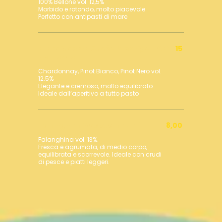
100% Bellone vol. 12,5%
Morbido e rotondo, molto piacevole
Franciacorta Cuvée Prestige – Ca’
15
del Bosco
Chardonnay, Pinot Bianco, Pinot Nero vol.
12.5%
Elegante e cremoso, molto equilibrato
Falanghina Vesevo fantini
8,00
Falanghina vol. 13%.
Fresca e agrumata, di medio corpo,
equilibrata e scorrevole. Ideale con crudi
di pesce e piatti leggeri.