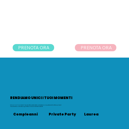
PRENOTA ORA
PRENOTA ORA
RENDIAMO UNICI I TUOI MOMENTI
Vivi con noi i tuoi eventi: laurea, festa aziendale, compleanno e qualsiasi altra festa privata!
Ti aiuteremo a rendere ogni festa unica e indimenticabile!
Compleanni
Private Party
Laurea