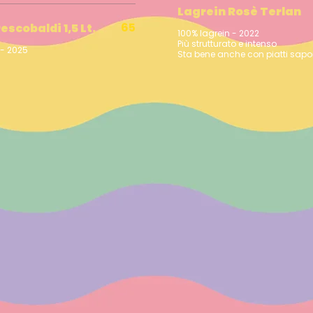
Lagrein Rosè Terlan
65
scobaldi 1,5 Lt.
100% lagrein - 2022
Più strutturato e intenso