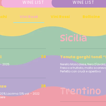
WINE LIST
WINE LIST
nchi
Vini Rosè
Vini Rossi
Bollicine
Sicilia
24
i
Tenuta gorghi tondi 
Nerello Mascalese, Nero D'avola,
Fresco e fruttato, molto scorrevo
26
nzo
Trentino
0% Lacrima 13% vol. - 2022
bere