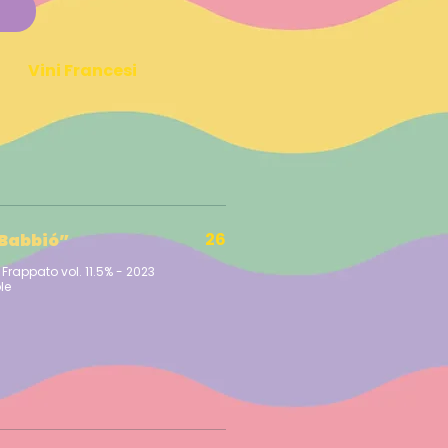
Vini Francesi
26
“Babbió”
 Frappato vol. 11.5% - 2023
le