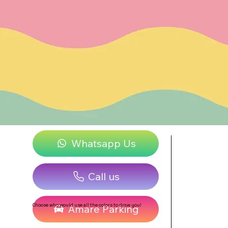
Whatsapp Us
Call us
Choose who would use all the colors to draw you!
Amare Parking