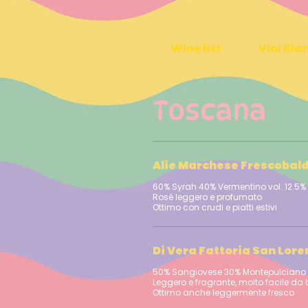
Wine list
Vini Bia
Toscana
Alìe Marchese Frescobald
60% Syrah 40% Vermentino vol. 12.5% - 2025
Rosé leggero e profumato
Di Vera Fattoria San Lore
50% Sangiovese 30% Montepulciano 2
Leggero e fragrante, molto facile da 